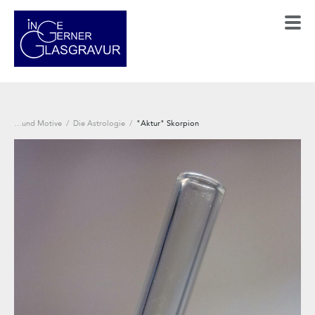
…und Motive
/
Die Astrologie
/
"Aktur" Skorpion