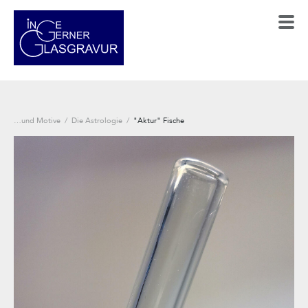
…und Motive
/
Die Astrologie
/
"Aktur" Fische