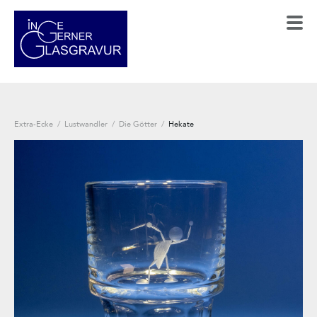
Extra-Ecke
/
Lustwandler
/
Die Götter
/
Hekate